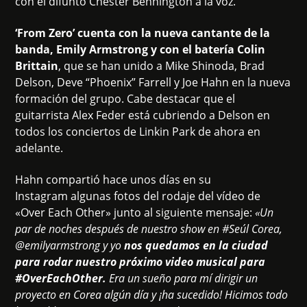
con el difunto Chester Bennington a la voz.
‘From Zero’ cuenta con la nueva cantante de la
banda, Emily Armstrong y con el batería Colin
Brittain
, que se han unido a Mike Shinoda, Brad
Delson, Deve “Phoenix” Farrell y Joe Hahn en la nueva
formación del grupo. Cabe destacar que el
guitarrista Alex Feder está cubriendo a Delson en
todos los conciertos de Linkin Park de ahora en
adelante.
Hahn compartió hace unos días en su
Instagram algunas fotos del rodaje del vídeo de
«Over Each Other» junto al siguiente mensaje:
«Un
par de noches después de nuestro show en #Seúl Corea,
@emilyarmstrong y yo
nos quedamos en la ciudad
para rodar nuestro próximo video musical para
#OverEachOther.
Era un sueño para mí dirigir un
proyecto en Corea algún día y ¡ha sucedido! Hicimos todo