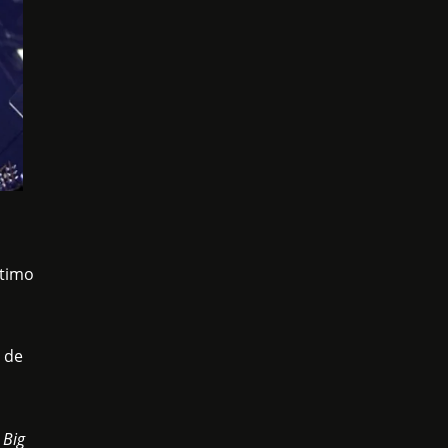
ltimo
 de
 Big