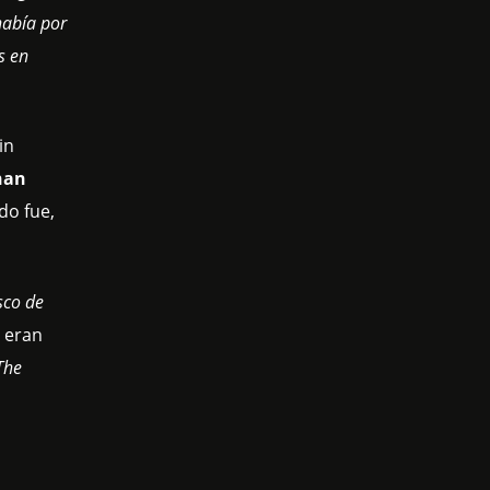
había por
s en
in
han
do fue,
sco de
m eran
The